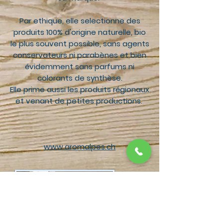
Par ethique, elle selectionne des
produits
100% d'origine naturelle, bio
le plus souvent possible, sans agents
conservateurs ni parabènes et bien
évidemment sans parfums ni
colorants de synthèse.
Elle prime aussi les produits régionaux
et venant de petites productions.
www.aromalpes.ch