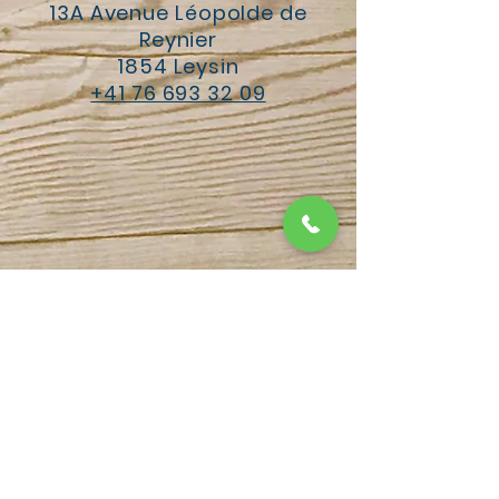
13A Avenue Léopolde de
Reynier
1854 Leysin
+41 76 693 32 09
morgane BAUMANN